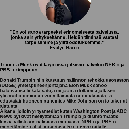
"En voi sanoa tarpeeksi erinomaisesta palvelusta,
jonka sain yritykseltänne. Heidän tiiminsä vastasi
tarpeisiimme ja ylitti odotuksemme."
Evelyn Harris
Trump ja Musk ovat käymässä julkisen palvelun NPR:n ja
PBS:n kimppuun
Donald Trumpin niin kutsutun hallinnon tehokkuusosaston
(DOGE) yhteispuheenjohtajana Elon Musk sanoo
haluavansa leikata satoja miljoonia dollareita julkisen
yleisradiotoiminnan vuosittaisesta rahoituksesta, ja
edustajainhuoneen puhemies Mike Johnson on jo tukenut
ajatusta.
Aikana, jolloin yritysmediat kuten Washington Post ja ABC
News pyrkivät miellyttämään Trumpia ja disinformaatio
leviää villisti sosiaalisessa mediassa, NPR:n ja PBS:n
menettäminen olisi musertava isku demokratialle.