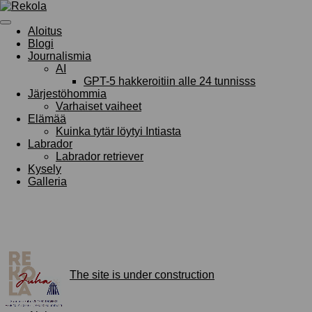
Siirry
pääsisältöön
Aloitus
Blogi
Journalismia
AI
GPT-5 hakkeroitiin alle 24 tunnisss
Järjestöhommia
Varhaiset vaiheet
Elämää
Kuinka tytär löytyi Intiasta
Labrador
Labrador retriever
Kysely
Galleria
The site is under construction