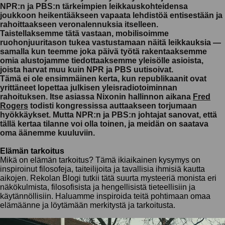
NPR:n ja PBS:n tärkeimpien leikkauskohteidensa
joukkoon heikentääkseen vapaata lehdistöä entisestään ja
rahoittaakseen veronalennuksia itselleen.
Taistellaksemme tätä vastaan, mobilisoimme
ruohonjuuritason tukea vastustamaan näitä leikkauksia —
samalla kun teemme joka päivä työtä rakentaaksemme
omia alustojamme tiedottaaksemme yleisölle asioista,
joista harvat muu kuin NPR ja PBS uutisoivat.
Tämä ei ole ensimmäinen kerta, kun republikaanit ovat
yrittäneet lopettaa julkisen yleisradiotoiminnan
rahoituksen. Itse asiassa Nixonin hallinnon aikana
Fred
Rogers
todisti kongressissa auttaakseen torjumaan
hyökkäykset. Mutta NPR:n ja PBS:n johtajat sanovat, että
tällä kertaa tilanne voi olla toinen, ja meidän on saatava
oma äänemme kuuluviin.
Elämän tarkoitus
Mikä on elämän tarkoitus? Tämä ikiaikainen kysymys on
inspiroinut filosofeja, taiteilijoita ja tavallisia ihmisiä kautta
aikojen. Rekolan Blogi tutkii tätä suurta mysteeriä monista eri
näkökulmista, filosofisista ja hengellisistä tieteellisiin ja
käytännöllisiin. Haluamme inspiroida teitä pohtimaan omaa
elämäänne ja löytämään merkitystä ja tarkoitusta.