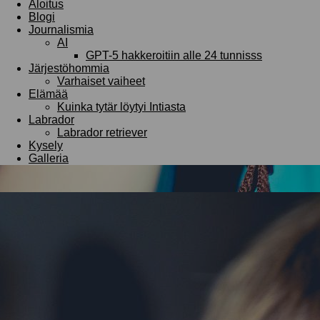
Aloitus
Blogi
Journalismia
AI
GPT-5 hakkeroitiin alle 24 tunnisss
Järjestöhommia
Varhaiset vaiheet
Elämää
Kuinka tytär löytyi Intiasta
Labrador
Labrador retriever
Kysely
Galleria