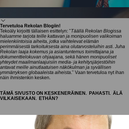
Tervetuloa Rekolan Blogiin!
Tekoäly kirjoitti tällaisen esittelyn: "
Täällä Rekolan Blogissa
haluamme tarjota teille kattavan ja monipuolisen valikoiman
mielenkiintoisia aiheita, jotka vaihtelevat elämän
perimmäisestä tarkoituksesta aina olutarvosteluihin asti. Juha
Rekolan laaja kokemus ja asiantuntemus toimittajana ja
dokumenttielokuvan ohjaajana, sekä hänen monipuoliset
yhteydet maailmanlaajuisiin media- ja kehitysjärjestöihin
antavat meille ainutlaatuisen näkökulman ja syvällisen
ymmärryksen globaaleista aiheista
." Vaan tervetuloa nyt ihan
näin ihmistenkin kesken.
TÄMÄ SIVUSTO ON KESKENERÄINEN. PAHASTI. ÄLÄ
VILKAISEKAAN. ETHÄN?