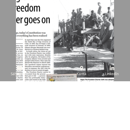
Sähköposti
Puhelin
Kartta
LinkedIn
Ota yhteyttä
Oletko valmis sukeltamaan syvälle median maailmaan? Älä jää
paitsi jännittävistä keskusteluista ja oivalluksista.
Liity mukaan nyt
Lisää tekstiä napsauttamalla tästä.