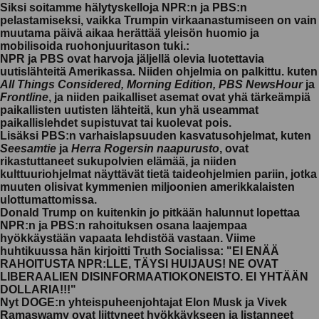
Siksi soitamme hälytyskelloja NPR:n ja PBS:n
pelastamiseksi, vaikka Trumpin virkaanastumiseen on vain
muutama päivä aikaa herättää yleisön huomio ja
mobilisoida ruohonjuuritason tuki.:
NPR ja PBS ovat harvoja jäljellä olevia luotettavia
uutislähteitä Amerikassa. Niiden ohjelmia on palkittu. kuten
All Things Considered, Morning Edition, PBS NewsHour
ja
Frontline
, ja niiden paikalliset asemat ovat yhä tärkeämpiä
paikallisten uutisten lähteitä, kun yhä useammat
paikallislehdet supistuvat tai kuolevat pois.
Lisäksi PBS:n varhaislapsuuden kasvatusohjelmat, kuten
Seesamtie
ja
Herra Rogersin naapurusto
, ovat
rikastuttaneet sukupolvien elämää, ja niiden
kulttuuriohjelmat näyttävät tietä taideohjelmien pariin, jotka
muuten olisivat kymmenien miljoonien amerikkalaisten
ulottumattomissa.
Donald Trump on kuitenkin jo pitkään halunnut lopettaa
NPR:n ja PBS:n rahoituksen osana laajempaa
hyökkäystään vapaata lehdistöä vastaan. Viime
huhtikuussa hän kirjoitti Truth Socialissa: "EI ENÄÄ
RAHOITUSTA NPR:LLE, TÄYSI HUIJAUS! NE OVAT
LIBERAALIEN DISINFORMAATIOKONEISTO. EI YHTÄÄN
DOLLARIA!!!"
Nyt DOGE:n yhteispuheenjohtajat Elon Musk ja Vivek
Ramaswamy ovat liittyneet hyökkäykseen ja listanneet